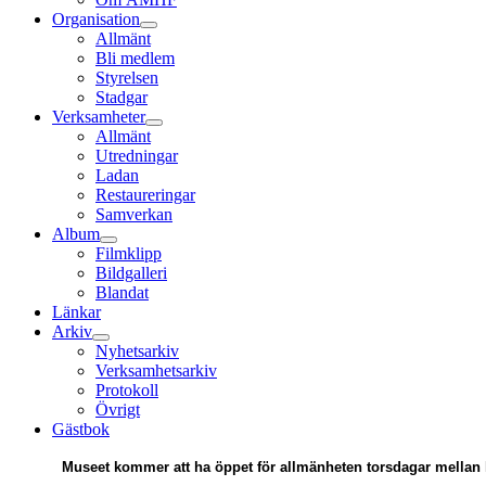
Organisation
Allmänt
Bli medlem
Styrelsen
Stadgar
Verksamheter
Allmänt
Utredningar
Ladan
Restaureringar
Samverkan
Album
Filmklipp
Bildgalleri
Blandat
Länkar
Arkiv
Nyhetsarkiv
Verksamhetsarkiv
Protokoll
Övrigt
Gästbok
Museet kommer att ha öppet för allmänheten torsdagar mellan 