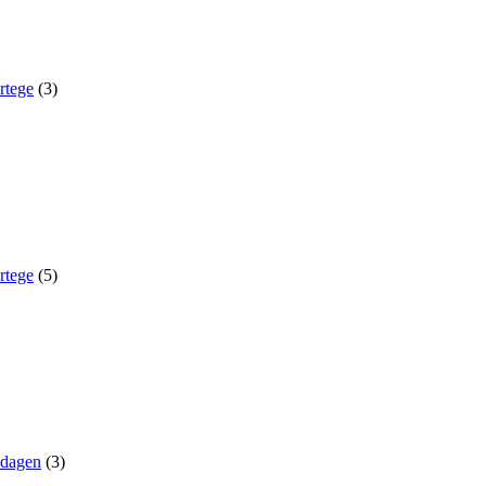
rtege
(3)
rtege
(5)
sdagen
(3)