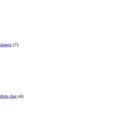
sdagen
(7)
dens dag
(4)