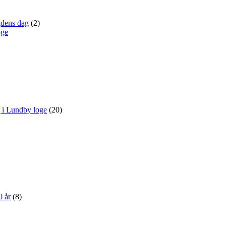
dens dag
(2)
 i Lundby loge
(20)
 år
(8)