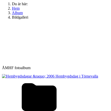
Du är här:
Hem
Album
Bildgalleri
ÅMHF fotoalbum