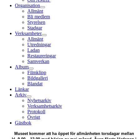
Organisation
Allmänt
Bli medlem
Styrelsen
Stadgar
Verksamheter
Allmänt
Utredningar
Ladan
Restaureringar
Samverkan
Album
Filmklipp
Bildgalleri
Blandat
Länkar
Arkiv
Nyhetsarkiv
Verksamhetsarkiv
Protokoll
Övrigt
Gästbok
Museet kommer att ha öppet för allmänheten torsdagar mellan