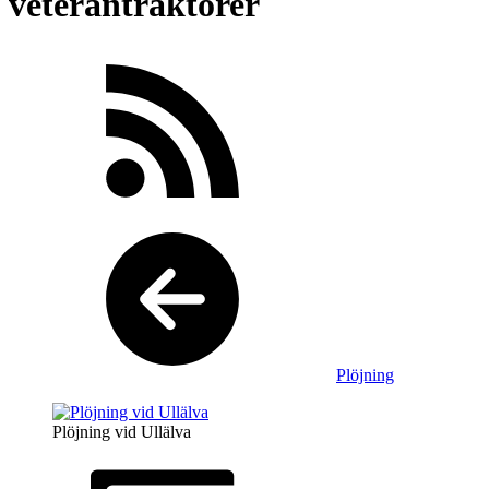
veterantraktorer
Plöjning
Plöjning vid Ullälva