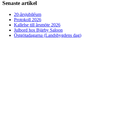
Senaste artikel
20-årsjubiléum
Protokoll 2026
Kallelse till årsmöte 2026
Julbord hos Bjärby Saloon
Östgötadagarna (Landsbygdens dag)