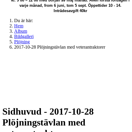
kl. 9 00 – 12 00 med början av maj månad.
Även första lördagen i
varje månad, from 6 juni, tom 5 sept. Öppettider 10 - 14.
Inträdesavgift 40kr
Du är här:
Hem
Album
Bildgalleri
Plöjning
2017-10-28 Plöjningstävlan med veterantraktorer
Sidhuvud - 2017-10-28
Plöjningstävlan med