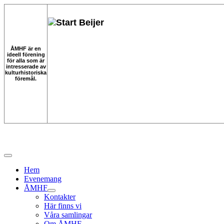
ÅMHF är en
ideell förening
för alla som är
intresserade av
kulturhistoriska
föremål.
Hem
Evenemang
ÅMHF
Kontakter
Här finns vi
Våra samlingar
Om ÅMHF