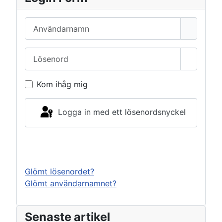
Användarnamn
Lösenord
Visa lös
Kom ihåg mig
Logga in med ett lösenordsnyckel
Logga in
Glömt lösenordet?
Glömt användarnamnet?
Senaste artikel