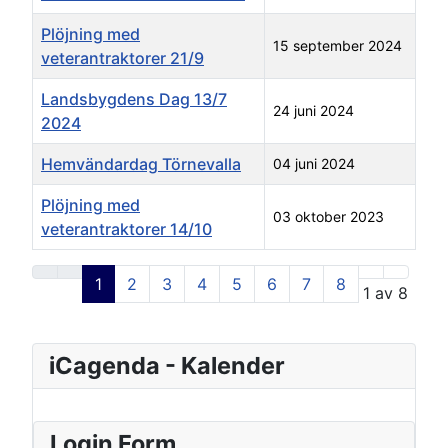
Plöjning med
15 september 2024
veterantraktorer 21/9
Landsbygdens Dag 13/7
24 juni 2024
2024
Hemvändardag Törnevalla
04 juni 2024
Plöjning med
03 oktober 2023
veterantraktorer 14/10
Artiklar
1
2
3
4
5
6
7
8
Sida 1 av 8
iCagenda - Kalender
Login Form