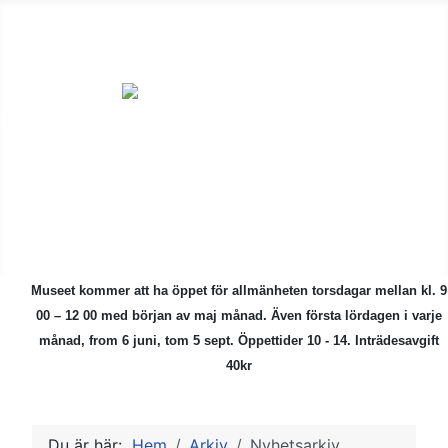
ÅMHF är en
ideell förening
för alla som är
intresserade av
kulturhistoriska
föremål.
Museet kommer att ha öppet för allmänheten torsdagar mellan kl. 9
00 – 12 00 med början av maj månad.
Även första lördagen i varje
månad, from 6 juni, tom 5 sept. Öppettider 10 - 14. Inträdesavgift
40kr
Du är här:
Hem
Arkiv
Nyhetsarkiv