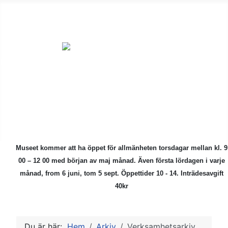
ÅMHF är en
ideell förening
för alla som är
intresserade av
kulturhistoriska
föremål.
Museet kommer att ha öppet för allmänheten torsdagar mellan kl. 9
00 – 12 00 med början av maj månad.
Även första lördagen i varje
månad, from 6 juni, tom 5 sept. Öppettider 10 - 14. Inträdesavgift
40kr
Du är här:
Hem
Arkiv
Verksamhetsarkiv