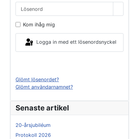
Lösenord
Visa lös
Kom ihåg mig
Logga in med ett lösenordsnyckel
Logga in
Glömt lösenordet?
Glömt användarnamnet?
Senaste artikel
20-årsjubiléum
Protokoll 2026