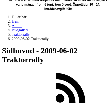
kl. 9 00 – 12 00 med början av maj månad.
Även första lördagen i
varje månad, from 6 juni, tom 5 sept. Öppettider 10 - 14.
Inträdesavgift 40kr
Du är här:
Hem
Album
Bildgalleri
Traktorrally
2009-06-02 Traktorrally
Sidhuvud - 2009-06-02
Traktorrally