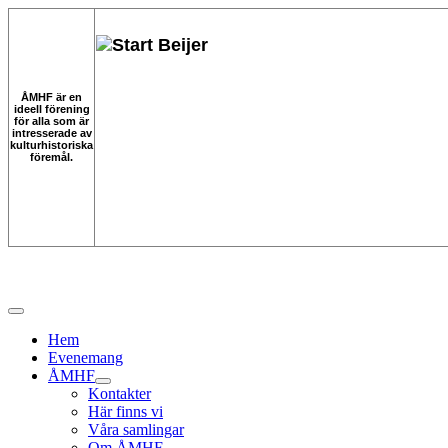
ÅMHF är en
ideell förening
för alla som är
intresserade av
kulturhistoriska
föremål.
Hem
Evenemang
ÅMHF
Kontakter
Här finns vi
Våra samlingar
Om ÅMHF