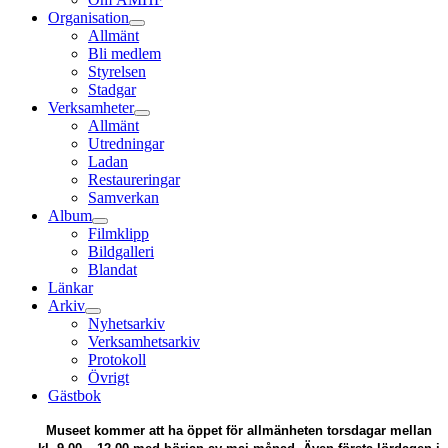
Organisation
Allmänt
Bli medlem
Styrelsen
Stadgar
Verksamheter
Allmänt
Utredningar
Ladan
Restaureringar
Samverkan
Album
Filmklipp
Bildgalleri
Blandat
Länkar
Arkiv
Nyhetsarkiv
Verksamhetsarkiv
Protokoll
Övrigt
Gästbok
Museet kommer att ha öppet för allmänheten torsdagar mellan