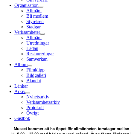
Organisation
Allmänt
Bli medlem
Styrelsen
Stadgar
Verksamheter
Allmänt
Utredningar
Ladan
Restaureringar
Samverkan
Album
Filmklipp
Bildgalleri
Blandat
Länkar
Arkiv
Nyhetsarkiv
Verksamhetsarkiv
Protokoll
Övrigt
Gästbok
Museet kommer att ha öppet för allmänheten torsdagar mellan