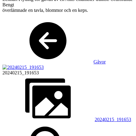
Bengt
överlämnade en tavla, blommor och en keps.
Gåvor
20240215_191653
20240215_191653