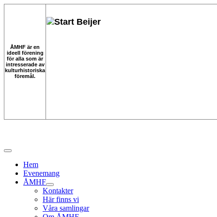
ÅMHF är en
ideell förening
för alla som är
intresserade av
kulturhistoriska
föremål.
Hem
Evenemang
ÅMHF
Kontakter
Här finns vi
Våra samlingar
Om ÅMHF