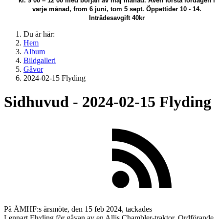
kl. 9 00 – 12 00 med början av maj månad.
Även första lördagen i
varje månad, from 6 juni, tom 5 sept. Öppettider 10 - 14.
Inträdesavgift 40kr
Du är här:
Hem
Album
Bildgalleri
Gåvor
2024-02-15 Flyding
Sidhuvud - 2024-02-15 Flyding
På ÅMHF:s årsmöte, den 15 feb 2024, tackades
Lennart Flyding för gåvan av en Allis Chambler-traktor. Ordförande