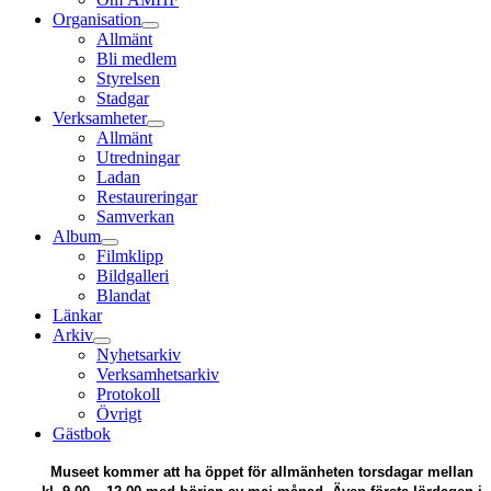
Organisation
Allmänt
Bli medlem
Styrelsen
Stadgar
Verksamheter
Allmänt
Utredningar
Ladan
Restaureringar
Samverkan
Album
Filmklipp
Bildgalleri
Blandat
Länkar
Arkiv
Nyhetsarkiv
Verksamhetsarkiv
Protokoll
Övrigt
Gästbok
Museet kommer att ha öppet för allmänheten torsdagar mellan