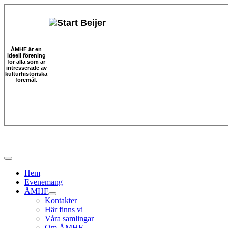
ÅMHF är en
ideell förening
för alla som är
intresserade av
kulturhistoriska
föremål.
Hem
Evenemang
ÅMHF
Kontakter
Här finns vi
Våra samlingar
Om ÅMHF