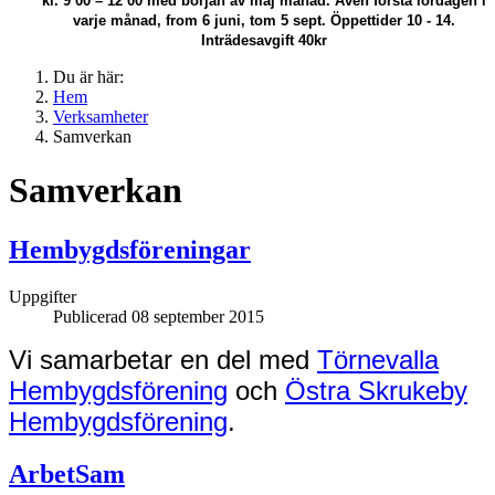
kl. 9 00 – 12 00 med början av maj månad.
Även första lördagen i
varje månad, from 6 juni, tom 5 sept. Öppettider 10 - 14.
Inträdesavgift 40kr
Du är här:
Hem
Verksamheter
Samverkan
Samverkan
Hembygdsföreningar
Uppgifter
Publicerad 08 september 2015
Vi samarbetar en del med
Törnevalla
Hembygdsförening
och
Östra
Skrukeby
Hembygdsförening
.
ArbetSam