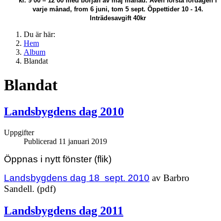
kl. 9 00 – 12 00 med början av maj månad.
Även första lördagen i
varje månad, from 6 juni, tom 5 sept. Öppettider 10 - 14.
Inträdesavgift 40kr
Du är här:
Hem
Album
Blandat
Blandat
Landsbygdens dag 2010
Uppgifter
Publicerad 11 januari 2019
Öppnas i nytt fönster (flik)
Landsbygdens dag 18 sept. 2010
av Barbro
Sandell. (pdf)
Landsbygdens dag 2011