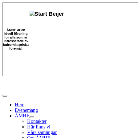
ÅMHF är en
ideell förening
för alla som är
intresserade av
kulturhistoriska
föremål.
Hem
Evenemang
ÅMHF
Kontakter
Här finns vi
Våra samlingar
Om ÅMHF