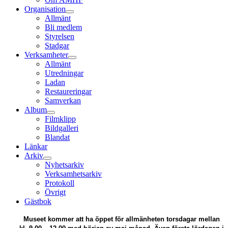
Organisation
Allmänt
Bli medlem
Styrelsen
Stadgar
Verksamheter
Allmänt
Utredningar
Ladan
Restaureringar
Samverkan
Album
Filmklipp
Bildgalleri
Blandat
Länkar
Arkiv
Nyhetsarkiv
Verksamhetsarkiv
Protokoll
Övrigt
Gästbok
Museet kommer att ha öppet för allmänheten torsdagar mellan