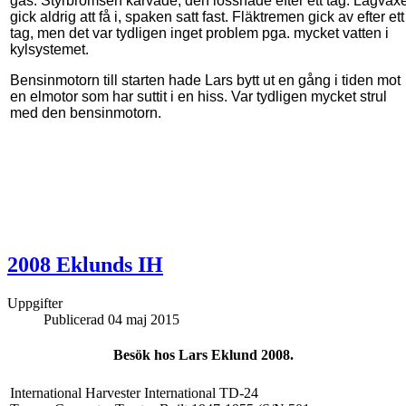
gas. Styrbromsen kärvade, den lossnade efter ett tag. Lågväxe
gick aldrig att få i, spaken satt fast. Fläktremen gick av efter ett
tag, men det var tydligen inget problem pga. mycket vatten i
kylsystemet.
Bensinmotorn till starten hade Lars bytt ut en gång i tiden mot
en elmotor som har suttit i en hiss. Var tydligen mycket strul
med den bensinmotorn.
2008 Eklunds IH
Uppgifter
Publicerad 04 maj 2015
Besök hos Lars Eklund 2008.
International Harvester International TD-24