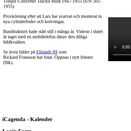
Torque Converter Tractor Built 1947-1955 (S/N 501-
1955)
Provkörning efter att Lars har svarvat och monterat in
nya cylinderfoder och kolvringar.
Bandtraktorn hade stått still i många år. Videon i slutet
är taget med en mobiltelefon därav den dåliga
bildkvaliten.
Se även bilder på
Eklunds IH
som
Rickard Fransson har fotat. Öppnas i nytt fönster
(flik).
iCagenda - Kalender