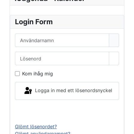
Login Form
Användarnamn
Lösenord
Visa lös
Kom ihåg mig
Logga in med ett lösenordsnyckel
Logga in
Glömt lösenordet?
Glömt användarnamnet?