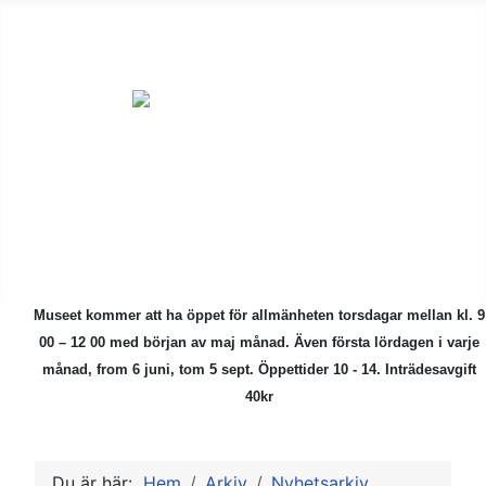
ÅMHF är en
ideell förening
för alla som är
intresserade av
kulturhistoriska
föremål.
Museet kommer att ha öppet för allmänheten torsdagar mellan kl. 9
00 – 12 00 med början av maj månad.
Även första lördagen i varje
månad, from 6 juni, tom 5 sept. Öppettider 10 - 14. Inträdesavgift
40kr
Du är här:
Hem
Arkiv
Nyhetsarkiv