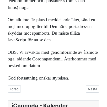
telefonnummer och epostadress (om sådan
finns) noga.
Om allt inte får plats i meddelandefältet, sänd ett
mejl med uppgifter till
Den här e-postadressen
skyddas mot spambots. Du måste tillåta
JavaScript för att se den.
OBS, Vi avvaktar med genomförande av årsmöte
pga. rådande Coronapandemi. Återkommer med
besked om datum.
God fortsättning önskar styrelsen.
Föregående artikel: Landsbygdens dag i Lundby loge 2021
Nästa artikel
Föreg
Nästa
iCagenda - Kalender