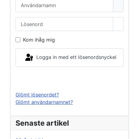
Användarnamn
Lösenord
Visa lös
Kom ihåg mig
Logga in med ett lösenordsnyckel
Logga in
Glömt lösenordet?
Glömt användarnamnet?
Senaste artikel