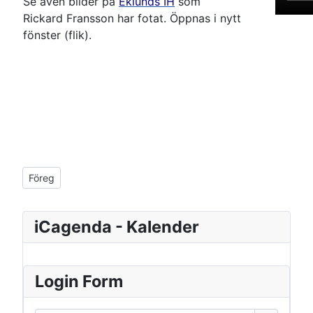
Se även bilder på
Eklunds IH
som
Rickard Fransson har fotat. Öppnas i nytt
fönster (flik).
Föregående artikel: Eklunds Caterpillar
Föreg
iCagenda - Kalender
Login Form