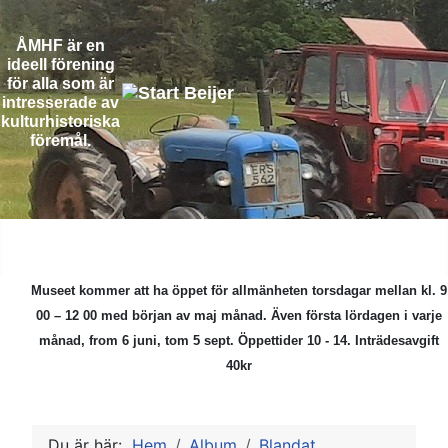
ÅMHF är en
ideell förening
för alla som är
intresserade av
kulturhistoriska
föremål.
Museet kommer att ha öppet för allmänheten torsdagar mellan kl. 9
00 – 12 00 med början av maj månad.
Även första lördagen i varje
månad, from 6 juni, tom 5 sept. Öppettider 10 - 14. Inträdesavgift
40kr
Du är här:
Hem
Album
Blandat