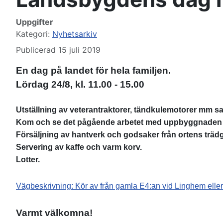
Uppgifter
Kategori:
Nyhetsarkiv
Publicerad 15 juli 2019
En dag på landet för hela familjen.
Lördag 24/8, kl. 11.00 - 15.00
Utställning av veterantraktorer, tändkulemotorer mm sa
Kom och se det pågående arbetet med uppbyggnaden 
Försäljning av hantverk och godsaker från ortens trä
Servering av kaffe och varm korv.
Lotter.
Vägbeskrivning: Kör av från gamla E4:an vid Linghem eller 
Varmt välkomna!