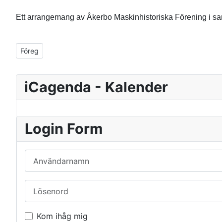
Ett arrangemang av Åkerbo Maskinhistoriska Förening i 
Föregående artikel: Traktorrally Lördag den 3/8 kl. 14.00
Föreg
iCagenda - Kalender
Login Form
Användarnamn
Lösenord
Kom ihåg mig