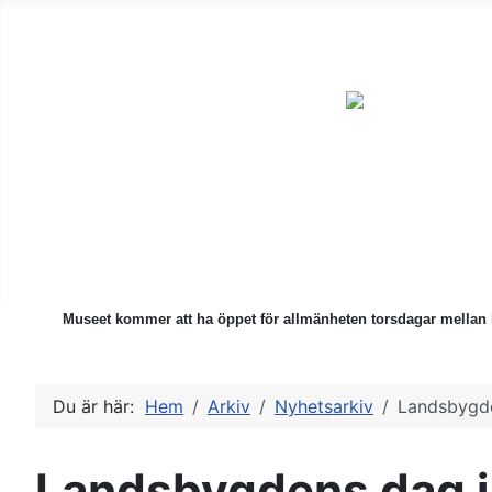
ÅMHF är en ideell förening
för alla som är intresserade
av kulturhistoriska föremål.
Museet kommer att ha öppet för allmänheten torsdagar mellan 
Du är här:
Hem
Arkiv
Nyhetsarkiv
Landsbygde
Landsbygdens dag i