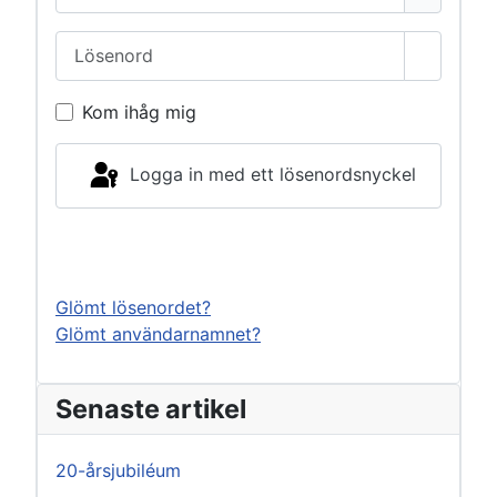
Lösenord
Visa lös
Kom ihåg mig
Logga in med ett lösenordsnyckel
Logga in
Glömt lösenordet?
Glömt användarnamnet?
Senaste artikel
20-årsjubiléum