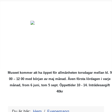
ÅMHF är en
ideell förening
för alla som är
intresserade av
kulturhistoriska
föremål.
Museet kommer att ha öppet för allmänheten torsdagar mellan kl. 9
00 – 12 00 med början av maj månad.
Även första lördagen i varje
månad, from 6 juni, tom 5 sept. Öppettider 10 - 14. Inträdesavgift
40kr
Du är här:
Hem
Evenemang