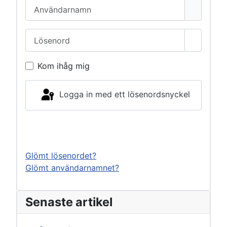
Användarnamn
Lösenord
Visa lös
Kom ihåg mig
Logga in med ett lösenordsnyckel
Logga in
Glömt lösenordet?
Glömt användarnamnet?
Senaste artikel