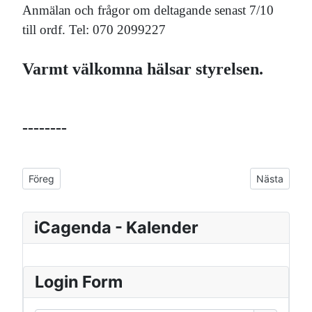
Anmälan och frågor om deltagande senast 7/10
till ordf. Tel: 070 2099227
Varmt välkomna hälsar styrelsen.
--------
Föregående artikel: Julkärvar säljes
Nästa artik
Föreg
Nästa
iCagenda - Kalender
Login Form