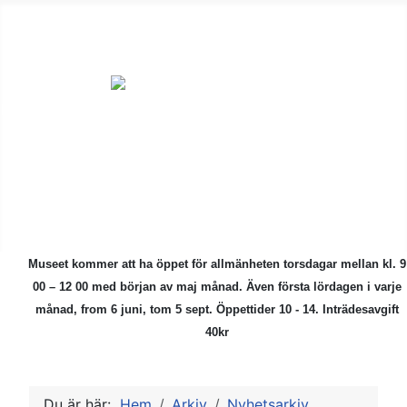
ÅMHF är en
ideell förening
för alla som är
intresserade av
kulturhistoriska
föremål.
Museet kommer att ha öppet för allmänheten torsdagar mellan kl. 9
00 – 12 00 med början av maj månad.
Även första lördagen i varje
månad, from 6 juni, tom 5 sept. Öppettider 10 - 14. Inträdesavgift
40kr
Du är här:
Hem
Arkiv
Nyhetsarkiv