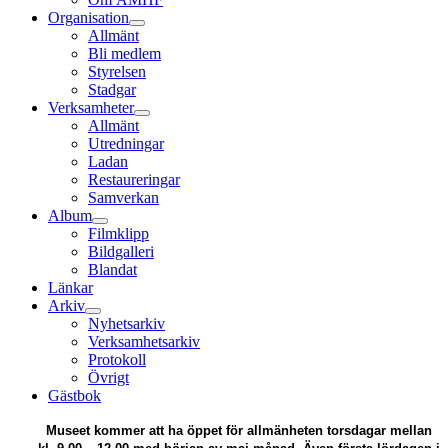
Organisation
Allmänt
Bli medlem
Styrelsen
Stadgar
Verksamheter
Allmänt
Utredningar
Ladan
Restaureringar
Samverkan
Album
Filmklipp
Bildgalleri
Blandat
Länkar
Arkiv
Nyhetsarkiv
Verksamhetsarkiv
Protokoll
Övrigt
Gästbok
Museet kommer att ha öppet för allmänheten torsdagar mellan