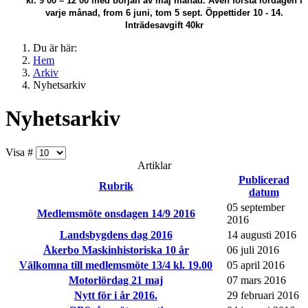
kl. 9 00 – 12 00 med början av maj månad.
Även första lördagen i
varje månad, from 6 juni, tom 5 sept. Öppettider 10 - 14.
Inträdesavgift 40kr
Du är här:
Hem
Arkiv
Nyhetsarkiv
Nyhetsarkiv
Visa #
Artiklar
Publicerad
Rubrik
datum
05 september
Medlemsmöte onsdagen 14/9 2016
2016
Landsbygdens dag 2016
14 augusti 2016
Åkerbo Maskinhistoriska 10 år
06 juli 2016
Välkomna till medlemsmöte 13/4 kl. 19.00
05 april 2016
Motorlördag 21 maj
07 mars 2016
Nytt för i år 2016.
29 februari 2016