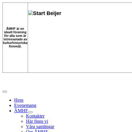
ÅMHF är en
ideell förening
för alla som är
intresserade av
kulturhistoriska
föremål.
Hem
Evenemang
ÅMHF
Kontakter
Här finns vi
Våra samlingar
Om ÅMHF