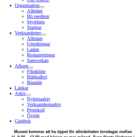
Organisation
Allmänt
Bli medlem
Styrelsen
Stadgar
Verksamheter
Allmänt
Utredningar
Ladan
Restaureringar
Samverkan
Album
Filmklipp
Bildgalleri
Blandat
Länkar
Arkiv
Nyhetsarkiv
Verksamhetsarkiv
Protokoll
Övrigt
Gästbok
Museet kommer att ha öppet för allmänheten torsdagar mellan