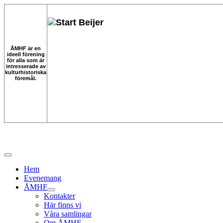
ÅMHF är en
ideell förening
för alla som är
intresserade av
kulturhistoriska
föremål.
Hem
Evenemang
ÅMHF
Kontakter
Här finns vi
Våra samlingar
Om ÅMHF