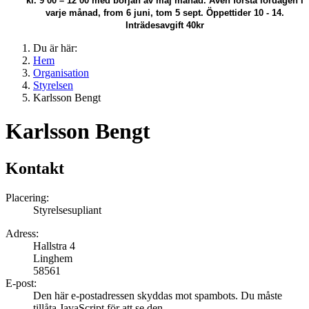
kl. 9 00 – 12 00 med början av maj månad.
Även första lördagen i
varje månad, from 6 juni, tom 5 sept. Öppettider 10 - 14.
Inträdesavgift 40kr
Du är här:
Hem
Organisation
Styrelsen
Karlsson Bengt
Karlsson Bengt
Kontakt
Placering:
Styrelsesupliant
Adress:
Hallstra 4
Linghem
58561
E-post:
Den här e-postadressen skyddas mot spambots. Du måste
tillåta JavaScript för att se den.