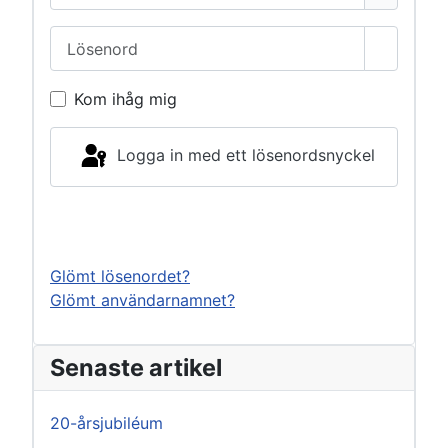
Lösenord
Visa lös
Kom ihåg mig
Logga in med ett lösenordsnyckel
Logga in
Glömt lösenordet?
Glömt användarnamnet?
Senaste artikel
20-årsjubiléum