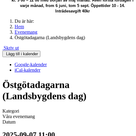
kl. 9 00 – 12 00 med början av maj månad.
Även första lördagen i
varje månad, from 6 juni, tom 5 sept. Öppettider 10 - 14.
Inträdesavgift 40kr
Du är här:
Hem
Evenemang
Östgötadagarna (Landsbygdens dag)
Skriv ut
Lägg till i kalender
Google-kalender
iCal-kalender
Östgötadagarna
(Landsbygdens dag)
Kategori
Våra evenemang
Datum
2025-09-07
11:00