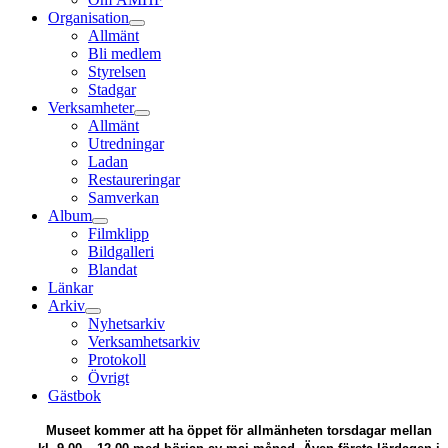
Organisation
Allmänt
Bli medlem
Styrelsen
Stadgar
Verksamheter
Allmänt
Utredningar
Ladan
Restaureringar
Samverkan
Album
Filmklipp
Bildgalleri
Blandat
Länkar
Arkiv
Nyhetsarkiv
Verksamhetsarkiv
Protokoll
Övrigt
Gästbok
Museet kommer att ha öppet för allmänheten torsdagar mellan