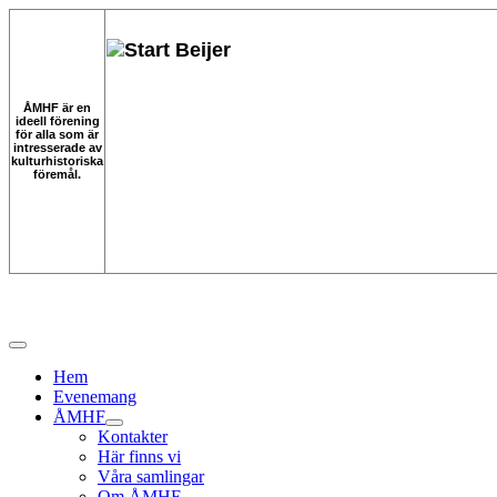
ÅMHF är en
ideell förening
för alla som är
intresserade av
kulturhistoriska
föremål.
Hem
Evenemang
ÅMHF
Kontakter
Här finns vi
Våra samlingar
Om ÅMHF