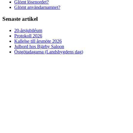
Glömt lösenordet?
Glömt användarnamnet?
Senaste artikel
20-årsjubiléum
Protokoll 2026
Kallelse till årsmöte 2026
Julbord hos Bjärby Saloon
Östgötadagarna (Landsbygdens dag)