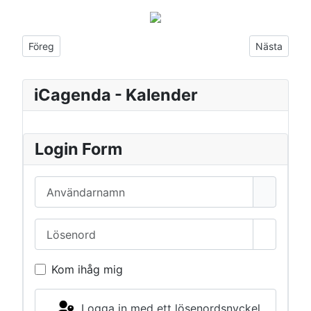
Föregående artikel: Landsbygdens dag i Lundby loge 2020 stäl
Nästa artike
Föreg
Nästa
iCagenda - Kalender
Login Form
Användarnamn
Lösenord
Visa lös
Kom ihåg mig
Logga in med ett lösenordsnyckel