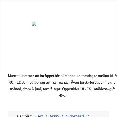
ÅMHF är en
ideell förening
för alla som är
intresserade av
kulturhistoriska
föremål.
Museet kommer att ha öppet för allmänheten torsdagar mellan kl. 9
00 – 12 00 med början av maj månad.
Även första lördagen i varje
månad, from 6 juni, tom 5 sept. Öppettider 10 - 14. Inträdesavgift
40kr
Du är här:
Hem
Arkiv
Nyhetsarkiv