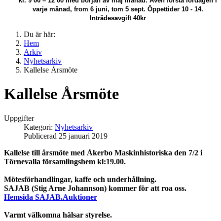
kl. 9 00 – 12 00 med början av maj månad.
Även första lördagen i
varje månad, from 6 juni, tom 5 sept. Öppettider 10 - 14.
Inträdesavgift 40kr
Du är här:
Hem
Arkiv
Nyhetsarkiv
Kallelse Årsmöte
Kallelse Årsmöte
Uppgifter
Kategori:
Nyhetsarkiv
Publicerad 25 januari 2019
Kallelse till årsmöte med Åkerbo Maskinhistoriska den 7/2 i
Törnevalla församlingshem kl:19.00.
Mötesförhandlingar, kaffe och underhållning.
SAJAB (Stig Arne Johannson) kommer för att roa oss.
Hemsida SAJAB.Auktioner
Varmt välkomna hälsar styrelse.