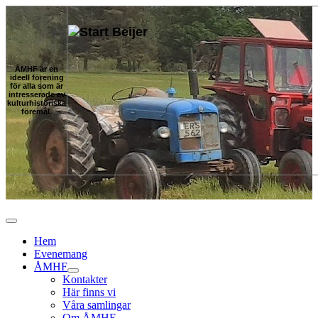
ÅMHF är en
ideell förening
för alla som är
intresserade av
kulturhistoriska
föremål.
Hem
Evenemang
ÅMHF
Kontakter
Här finns vi
Våra samlingar
Om ÅMHF