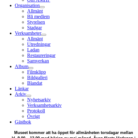
Organisation
Allmänt
Bli medlem
Styrelsen
Stadgar
Verksamheter
Allmänt
Utredningar
Ladan
Restaureringar
Samverkan
Album
Filmklipp
Bildgalleri
Blandat
Länkar
Arkiv
Nyhetsarkiv
Verksamhetsarkiv
Protokoll
Övrigt
Gästbok
Museet kommer att ha öppet för allmänheten torsdagar mellan