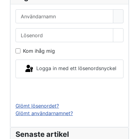
Användarnamn
Lösenord
Visa lös
Kom ihåg mig
Logga in med ett lösenordsnyckel
Logga in
Glömt lösenordet?
Glömt användarnamnet?
Senaste artikel