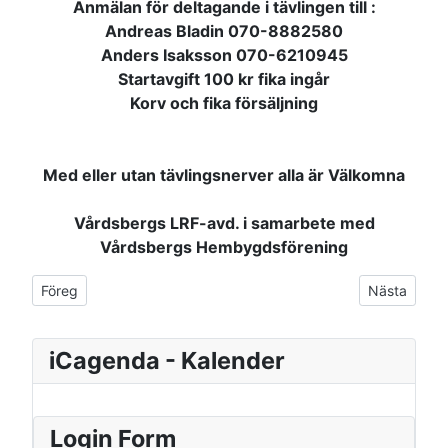
Anmälan för deltagande i tävlingen till :
Andreas Bladin 070-8882580
Anders Isaksson 070-6210945
Startavgift 100 kr fika ingår
Korv och fika försäljning
Med eller utan tävlingsnerver alla är Välkomna
Vårdsbergs LRF-avd. i samarbete med
Vårdsbergs Hembygdsförening
Föregående artikel: Nya bilder
Nästa artike
Föreg
Nästa
iCagenda - Kalender
Login Form