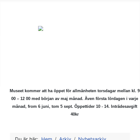
ÅMHF är en
ideell förening
för alla som är
intresserade av
kulturhistoriska
föremål.
Museet kommer att ha öppet för allmänheten torsdagar mellan kl. 9
00 – 12 00 med början av maj månad.
Även första lördagen i varje
månad, from 6 juni, tom 5 sept. Öppettider 10 - 14. Inträdesavgift
40kr
Du är här:
Hem
Arkiv
Nyhetsarkiv