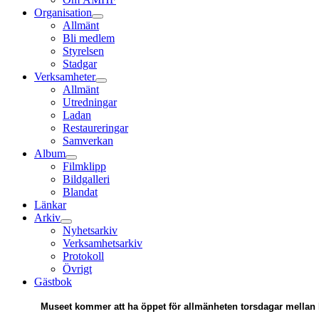
Organisation
Allmänt
Bli medlem
Styrelsen
Stadgar
Verksamheter
Allmänt
Utredningar
Ladan
Restaureringar
Samverkan
Album
Filmklipp
Bildgalleri
Blandat
Länkar
Arkiv
Nyhetsarkiv
Verksamhetsarkiv
Protokoll
Övrigt
Gästbok
Museet kommer att ha öppet för allmänheten torsdagar mellan 