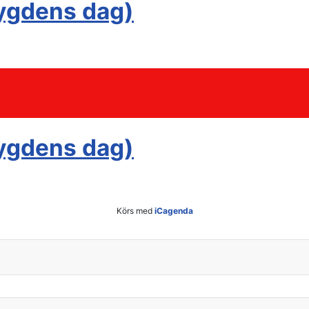
ygdens dag)
ygdens dag)
Körs med
iCagenda