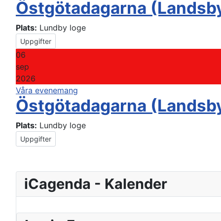
Östgötadagarna (Landsb
Plats:
Lundby loge
Uppgifter
06
sep
2026
Våra evenemang
Östgötadagarna (Landsb
Plats:
Lundby loge
Uppgifter
iCagenda - Kalender