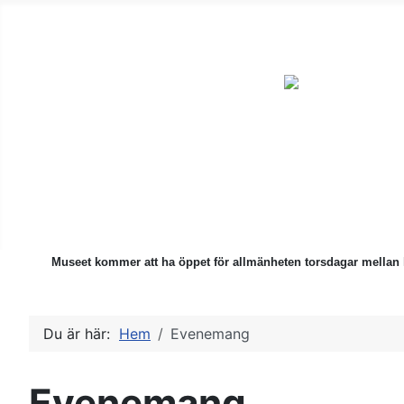
ÅMHF är en ideell förening
för alla som är intresserade
av kulturhistoriska föremål.
Museet kommer att ha öppet för allmänheten torsdagar mellan 
Du är här:
Hem
Evenemang
Evenemang